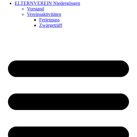
ELTERNVEREIN Niedergösgen
Vorstand
Vereinsaktivitäten
Ferienpass
Zwärgeträff