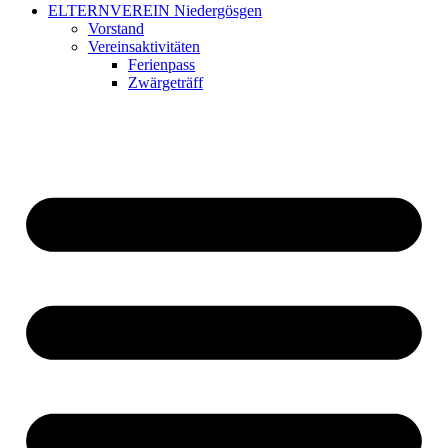
ELTERNVEREIN Niedergösgen
Vorstand
Vereinsaktivitäten
Ferienpass
Zwärgeträff